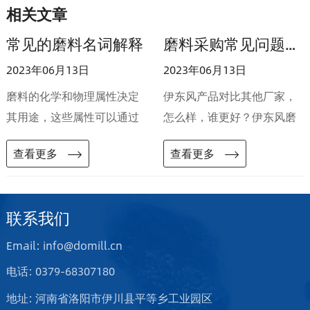
相关文章
常见的磨料名词解释
磨料采购常见问题汇总
2023年06月13日
2023年06月13日
磨料的化学和物理属性决定
伊东风产品对比其他厂家，
其用途，这些属性可以通过
怎么样，谁更好？伊东风磨
化学分析、粒度分析等科学
料样品怎么提供，正常一车
查看更多
查看更多
的方法得到结果。伊东风有
的交货周期需要多久？倾倒
专业的注册实验室，实验仪
炉与固定炉生产的刚玉区别
器完备。伊东风磨料在冶
大吗？
联系我们
炼、制粒、精加工、入库、
出库均有严格的检测。以下
Email: info@domill.cn
的术语、缩略语或技术参数
电话: 0379-68307180
在接下来的产品描述中会被
地址: 河南省洛阳市伊川县平等乡工业园区
提及，如若不明，可随时查