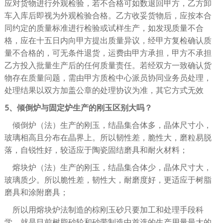
应对货物进行外观检验，若不合格可如数退回甲方，乙方卸
车入库后即视为外观检验合格。乙方收妥货物后，应按本合
同约定的质量标准进行检验或试样生产，如发现质量不合
格，应在十五日内向甲方提出质量异议，经甲方复检确认质
量不合格的，可无条件退货，运费由甲方承担，甲方不承担
乙方投入批量生产后的任何质量责任。若经双方一致确认货
物存在质量问题，需由甲方质检中心派员协同业务员处理，
处理结果以双方加盖公章的处理协议为准，其它方式无效
5、倾倒炉与固定炉生产的刚玉区别大吗？
倾倒炉（法）生产的刚玉，结晶集合体多，晶体尺寸小，
玻璃相高且分布在晶界上。所以韧性差，脆性大，磨粒易脱
落，自锐性好，较适应于陶瓷固结磨具和耐火材料；
熔块炉（法）生产的刚玉，结晶集合体少，晶体尺寸大，
玻璃质少。所以脆性差，韧性大，耐磨度好，更适应于树脂
磨具和涂附磨具；
所以用熔块炉法制造的棕刚玉砂只要加工和处理手段科
学，就是目前树脂砂轮和砂带制造中首选的生产用量最大的