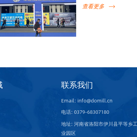
剂磨具、涂附磨具、超硬
查看更多
料团队积极走访和采访了
深入了解。
域
联系我们
Email: info@domill.cn
电话: 0379-68307180
地址: 河南省洛阳市伊川县平等乡
业园区