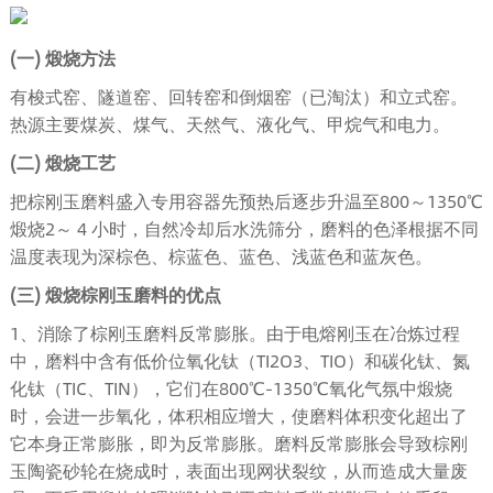
(一) 煅烧方法
有梭式窑、隧道窑、回转窑和倒烟窑（已淘汰）和立式窑。
热源主要煤炭、煤气、天然气、液化气、甲烷气和电力。
(二) 煅烧工艺
把棕刚玉磨料盛入专用容器先预热后逐步升温至800～1350℃
煅烧2～ 4 小时，自然冷却后水洗筛分，磨料的色泽根据不同
温度表现为深棕色、棕蓝色、蓝色、浅蓝色和蓝灰色。
(三) 煅烧棕刚玉磨料的优点
1、消除了棕刚玉磨料反常膨胀。由于电熔刚玉在冶炼过程
中，磨料中含有低价位氧化钛（TI2O3、TIO）和碳化钛、氮
化钛（TIC、TIN），它们在800℃-1350℃氧化气氛中煅烧
时，会进一步氧化，体积相应增大，使磨料体积变化超出了
它本身正常膨胀，即为反常膨胀。磨料反常膨胀会导致棕刚
玉陶瓷砂轮在烧成时，表面出现网状裂纹，从而造成大量废