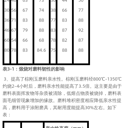
30
56
67
74
38
66
77
36
71
83
88
77
83
88
46
67
79
88
83
87
92
60
54
66
68
78
82
87
80
78
83
84.6
75
88
88
表
3-1
：煅烧对磨料韧性的影响
3、提高了棕刚玉磨料亲水性。棕刚玉磨料经800℃-1350℃
灼烧2–4小时后，磨料亲水性能提高了3.5倍。这主要是由于
磨料表面挥发物等杂质被清除，低熔点物质被烧掉，磨料表
面毛细管现象增加的缘故。磨料堆积密度相应降低亲水性提
高，磨料用于涂附磨具，其耐用度能提高30%左右。如下
表：