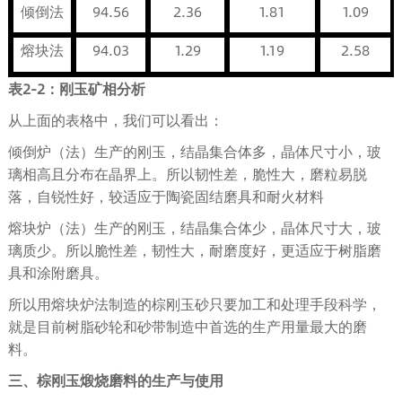
倾倒法
94.56
2.36
1.81
1.09
熔块法
94.03
1.29
1.19
2.58
表
2-2
：刚玉矿相分析
从上面的表格中，我们可以看出：
倾倒炉（法）生产的刚玉，结晶集合体多，晶体尺寸小，玻
璃相高且分布在晶界上。所以韧性差，脆性大，磨粒易脱
落，自锐性好，较适应于陶瓷固结磨具和耐火材料
熔块炉（法）生产的刚玉，结晶集合体少，晶体尺寸大，玻
璃质少。所以脆性差，韧性大，耐磨度好，更适应于树脂磨
具和涂附磨具。
所以用熔块炉法制造的棕刚玉砂只要加工和处理手段科学，
就是目前树脂砂轮和砂带制造中首选的生产用量最大的磨
料。
三、棕刚玉煅烧磨料的生产与使用