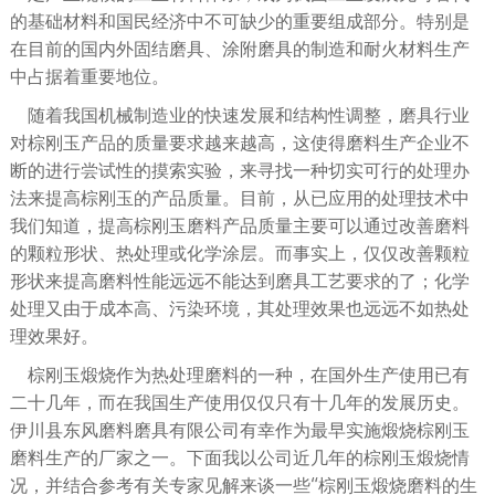
的基础材料和国民经济中不可缺少的重要组成部分。特别是
在目前的国内外固结磨具、涂附磨具的制造和耐火材料生产
中占据着重要地位。
随着我国机械制造业的快速发展和结构性调整，磨具行业
对棕刚玉产品的质量要求越来越高，这使得磨料生产企业不
断的进行尝试性的摸索实验，来寻找一种切实可行的处理办
法来提高棕刚玉的产品质量。目前，从已应用的处理技术中
我们知道，提高棕刚玉磨料产品质量主要可以通过改善磨料
的颗粒形状、热处理或化学涂层。而事实上，仅仅改善颗粒
形状来提高磨料性能远远不能达到磨具工艺要求的了；化学
处理又由于成本高、污染环境，其处理效果也远远不如热处
理效果好。
棕刚玉煅烧作为热处理磨料的一种，在国外生产使用已有
二十几年，而在我国生产使用仅仅只有十几年的发展历史。
伊川县东风磨料磨具有限公司有幸作为最早实施煅烧棕刚玉
磨料生产的厂家之一。下面我以公司近几年的棕刚玉煅烧情
况，并结合参考有关专家见解来谈一些“棕刚玉煅烧磨料的生