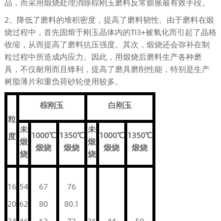
品，而采用煅烧处理消除棕刚玉磨料反常膨胀最有效手段。
2、降低了磨料的堆积密度，提高了磨料韧性。由于磨料在煅
烧过程中，首先固熔于刚玉晶体内的TI3+被氧化而引起了晶格
收缩，从而提高了磨料抗压强度。其次，煅烧还会弥补在制
粒过程中所造成内应力。因此，用煅烧后磨料生产各种磨
具，不仅耐用而且锋利，提高了磨具磨削性能，特别是生产
树脂薄片和重负荷砂轮使用较多。
棕刚玉
白刚玉
粒
未
未
1000℃
1350℃
1000℃
1350℃
度
煅
煅
煅烧
煅烧
煅烧
煅烧
烧
烧
16
54
67
76
20
62
80
80.1
24
46
63
73
36
44
50