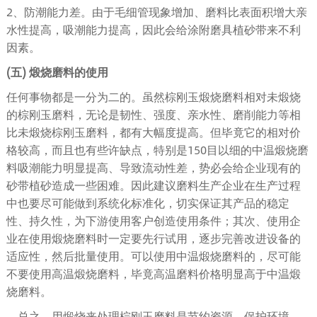
2、防潮能力差。由于毛细管现象增加、磨料比表面积增大亲
水性提高，吸潮能力提高，因此会给涂附磨具植砂带来不利
因素。
(五) 煅烧磨料的使用
任何事物都是一分为二的。虽然棕刚玉煅烧磨料相对未煅烧
的棕刚玉磨料，无论是韧性、强度、亲水性、磨削能力等相
比未煅烧棕刚玉磨料，都有大幅度提高。但毕竟它的相对价
格较高，而且也有些许缺点，特别是150目以细的中温煅烧磨
料吸潮能力明显提高、导致流动性差，势必会给企业现有的
砂带植砂造成一些困难。因此建议磨料生产企业在生产过程
中也要尽可能做到系统化标准化，切实保证其产品的稳定
性、持久性，为下游使用客户创造使用条件；其次、使用企
业在使用煅烧磨料时一定要先行试用，逐步完善改进设备的
适应性，然后批量使用。可以使用中温煅烧磨料的，尽可能
不要使用高温煅烧磨料，毕竟高温磨料价格明显高于中温煅
烧磨料。
总之，用煅烧来处理棕刚玉磨料是节约资源，保护环境，