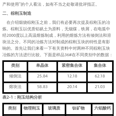
产和使用”的个人看法，如有不当之处敬请批评指正。
二、棕刚玉制造
在介绍煅烧棕刚玉之前，我们有必要再次提及棕刚玉的冶
炼。棕刚玉以优质铝矾土为原料，无烟煤，铁屑，在电弧中
经2000度以上高温熔炼制成，利用的熔炼方法有倾倒法和溶
块法之分。不同的冶炼方法对制成的棕刚玉块的特性是有影
响的。首先让我们来看一下有关资料中对两种不同棕刚玉块
冶炼的方法进行比较。下面是样品36#在不同类别中的数据：
类别
单晶体
紧密集合体
集合体
倾倒法
25.84
12.18
62.18
熔块法
58.83
20.14
21.03
表
2-1
：刚玉结构分析
类别
物理刚玉
玻璃质
钛矿物
六铝酸钙