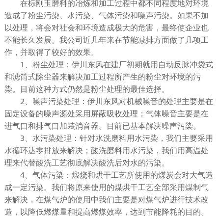
在棕刚玉磨料的冶炼和加工过程中都不同程度地对环境
造成了粉尘污染、水污染、气体污染和噪声污染。如果不加
以处理，将会对社会和环境造成极大的危害，最终使企业也
不能长久发展。我公司近几年来在节能减排方面做了几项工
作，并取得了较好的效果。
1、粉尘处理：伊川东风在建厂初期就用自动反脉冲袋式
和滤筒式除尘器来解决加工过程所产生的粉尘对环境的污
染。目前这种方式仍然是粉尘处理的最佳选择。
2、噪声污染处理：伊川东风对机械噪音的处理主要是在
固定设备的噪声源处采用屏蔽吸收处理；气体噪音主要是在
进气口和排气口加装消音器。目前已基本解决噪声污染。
3、水污染处理：针对水洗磨料用水污染，我们主要采用
水循环达零排放来解决；酸洗磨料用水污染，我们用高温处
理来代替酸洗工艺彻底解决酸洗后对水的污染。
4、气体污染：煅烧和烘干工艺所使用的煤炭会对大气造
成一定污染。我们将原来使用的煤烘干工艺全部采用煤制气
来解决，在煤气炉的使用中我们主要是对煤气炉进行技术改
造，以降低燃煤量和提高燃煤效率，达到节能降耗的目的。