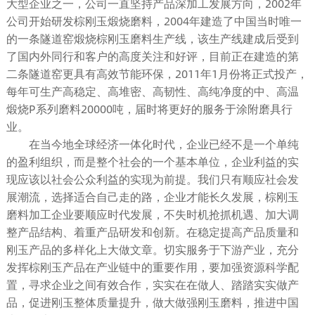
大型企业之一，公司一直坚持产品深加工发展方向，2002年
公司开始研发棕刚玉煅烧磨料，2004年建造了中国当时唯一
的一条隧道窑煅烧棕刚玉磨料生产线，该生产线建成后受到
了国内外同行和客户的高度关注和好评，目前正在建造的第
二条隧道窑更具有高效节能环保，2011年1月份将正式投产，
每年可生产高稳定、高堆密、高韧性、高纯净度的中、高温
煅烧P系列磨料20000吨，届时将更好的服务于涂附磨具行
业。
在当今地全球经济一体化时代，企业已经不是一个单纯
的盈利组织，而是整个社会的一个基本单位，企业利益的实
现应该以社会公众利益的实现为前提。我们只有顺应社会发
展潮流，选择适合自己走的路，企业才能长久发展，棕刚玉
磨料加工企业要顺应时代发展，不失时机抢抓机遇、加大调
整产品结构、着重产品研发和创新。在稳定提高产品质量和
刚玉产品的多样化上大做文章。切实服务于下游产业，充分
发挥棕刚玉产品在产业链中的重要作用，要加强资源科学配
置，寻求企业之间有效合作，实实在在做人、踏踏实实做产
品，促进刚玉整体质量提升，做大做强刚玉磨料，推进中国