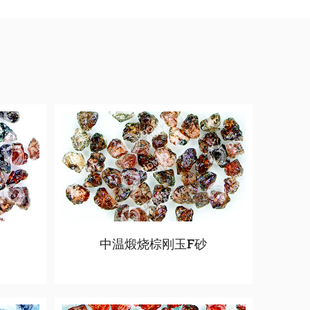
中温煅烧棕刚玉F砂