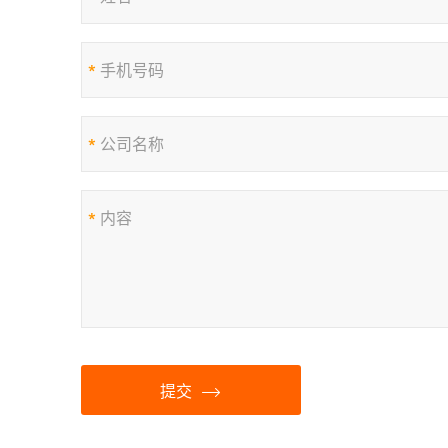
*
*
*
提交