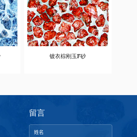
砂
镀衣棕刚玉F砂
留言