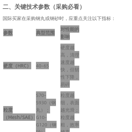
二、关键技术参数（采购必看）
国际买家在采购钢丸或钢砂时，应重点关注以下指标：
对性能的
参数
典型范围
影响
硬度越
高，清理
速度越
硬度（HRC）
40–65
快，但韧
性下降，
易碎
S70–
粒度越
S930（钢
细，表面
粒度
丸）；
越光滑；
（Mesh/SAE）
G10–
粒度越
G120（钢
粗，效率
砂）
越高