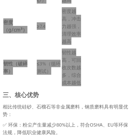
密度越
高，冲击
密度
≥7.4
力越强，
（g/cm³）
清理效率
越高
韧性越
高，可回
韧性（破碎
≤3%（循环
收次数越
率）
测试）
多，综合
成本越低
三、核心优势
相比传统硅砂、石榴石等非金属磨料，钢质磨料具有明显优
势：
✅ 环保：粉尘产生量减少80%以上，符合OSHA、EU等环保
法规，降低职业健康风险。