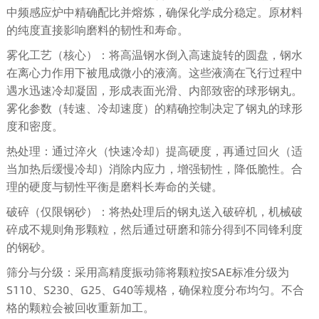
中频感应炉中精确配比并熔炼，确保化学成分稳定。原材料
的纯度直接影响磨料的韧性和寿命。
雾化工艺（核心）：将高温钢水倒入高速旋转的圆盘，钢水
在离心力作用下被甩成微小的液滴。这些液滴在飞行过程中
遇水迅速冷却凝固，形成表面光滑、内部致密的球形钢丸。
雾化参数（转速、冷却速度）的精确控制决定了钢丸的球形
度和密度。
热处理：通过淬火（快速冷却）提高硬度，再通过回火（适
当加热后缓慢冷却）消除内应力，增强韧性，降低脆性。合
理的硬度与韧性平衡是磨料长寿命的关键。
破碎（仅限钢砂）：将热处理后的钢丸送入破碎机，机械破
碎成不规则角形颗粒，然后通过研磨和筛分得到不同锋利度
的钢砂。
筛分与分级：采用高精度振动筛将颗粒按SAE标准分级为
S110、S230、G25、G40等规格，确保粒度分布均匀。不合
格的颗粒会被回收重新加工。