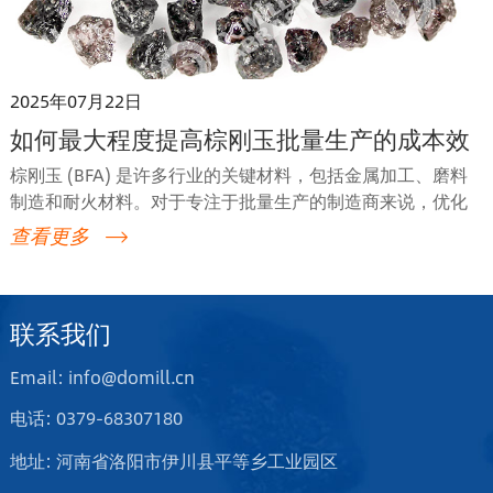
2025年07月22日
如何最大程度提高棕刚玉批量生产的成本效
益?
棕刚玉 (BFA) 是许多行业的关键材料，包括金属加工、磨料
制造和耐火材料。对于专注于批量生产的制造商来说，优化
BFA 的成本效益至关重要。通过在采购、生产和质量控制方
查看更多
面采用正确的策略，制造商可以在保持低成本的同时实现高
性能。 文章将深入探讨批量生产商如何最大化其 BFA 供应的
价值，从选择正确的等级到实施有效的质量控制。 1.选择合
联系我们
适的棕刚玉等级 最大化成本效益的第一步是根据您的应用选
择合适的 BFA 等级。BFA 有多种类型，每种类型都有其独特
Email: info@domill.cn
的特性，包括硬度、韧性和易碎性。了解哪种类型最适合您
的应用可以减少浪费并提高生产力。以下是选择合适等级的
电话: 0379-68307180
一些注意事项： 标准 BFA：适用于砂轮、磨料工具和切削材
地址: 河南省洛阳市伊川县平等乡工业园区
料的通用用途。 高纯度 BFA：通常用于需要一致性和低杂质
水平的精密研磨和高性能应用。 半脆性 BFA：最适合需要中