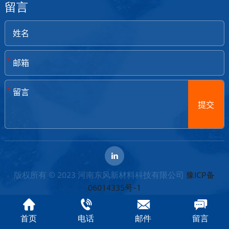
留言
等耐用性和提高切割效率的应用。 选择正确的等级将避免因
规格过高而造成的不必要的成本，并有助于保持质量和成本
之间的平衡。 2.优化批量采购以降低成本 确定合适的等级
后，采购就成为控制成本的下一个重要因素。批量购买BFA
时，务必从可靠的供应商处获得具有竞争力的价格。以下是
*
采购方法： 批量折扣：大量购买BFA，即可享受供应商的批
量折扣。这是长期合同中降低单位成本的关键方法。 可靠的
*
供应商和质量保证：虽然降低成本很重要，但与提供稳定质
提交
量和可靠交付的供应商合作对于防止生产延迟和确保稳定的
供应链至关重要。 国际采购：寻找全球市场的采购机会，
BFA 产品可能在保证质量的前提下提供具有竞争力的价格。
这也能确保供应链的多元化。 根据您的数量需求与您的供应
商协商最佳交易并建立长期关系可以从长远来看节省大量成
本。 3.高效的制造流程，减少浪费 生产流程的效率在成本控
版权所有 © 2023 河南东风新材料科技有限公司
豫ICP备
制中起着至关重要的作用。低效的生产方法会导致大量的材
06014335号-1
料浪费，从而增加成本。以下是一些减少浪费和提高效率的
方法： 优化设备：确保您的生产线使用最先进的设备，最大
首页
电话
邮件
留言
限度地提高产量，同时减少材料损耗。定期进行设备维护和